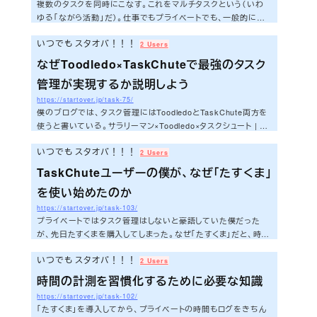
てやるのであればTaskChuteを使っ...
複数のタスクを同時にこなす。これをマルチタスクという（いわ
ゆる「ながら活動」だ）。仕事でもプライベートでも、一般的には
効率を追求した結果マルチタスクが実行される。しかしここで一
いつでも スタオバ！！！
つの疑問が生じる。本当にマルチタスクは効果的なのだろうか。
2 Users
僕の意見を紹介しよう。マルチタスクは脳のエネルギー消費が激
なぜToodledo×TaskChuteで最強のタスク
しすぎる机の上が汚い。机の上に複数のタスクが置いてある。そ
管理が実現するか説明しよう
れだけで集中力は分散する。これは誰もが実感したことがあるの
ではないだろうか。「ああ、あれもやらなきゃ。これもやらなき
https://startover.jp/task-75/
ゃ」状態だ。目の前のタスクに集...
僕のブログでは、タスク管理にはToodledoとTaskChute両方を
使うと書いている。サラリーマン×Toodledo×タスクシュート | い
つでも スタオバ！！！いずれか一つのタスク管理ツールだけで
いつでも スタオバ！！！
はダメなのか？という疑問もあると思う。それがだめなのだ。今
2 Users
日はその理由にお答えしよう。さぁ、今日もいってみよう！まず
TaskChuteユーザーの僕が、なぜ「たすくま」
オープンリストとクローズドリストという概念を理解するオープン
を使い始めたのか
リストとクローズドリストという概念はご存知だろうか。最近読ん
だ「マンガでわかる！タスクシュート時間術<超入門>」でも以下
https://startover.jp/task-103/
のように記載がある。「今日...
プライベートではタスク管理はしないと豪語していた僕だった
が、先日たすくまを購入してしまった。なぜ「たすくま」だと、時間
の記録が続くのか | いつでも スタオバ！！！なぜ買ってしまっ
いつでも スタオバ！！！
たのかって？いや、別に衝動買いでは、、、ない。きちんと理由が
2 Users
あるのだ。今日はそのへんをきちんと説明させてほしい。という
時間の計測を習慣化するために必要な知識
ことで、このテーマで今日はいってみようと思う。さぁ、今日もさ
https://startover.jp/task-102/
っそくいってみよう！！！きっかけは、jMatsuzakiさんのセミナ
「たすくま」を導入してから、プライベートの時間もログをきちん
ー先日エントリーに書いたjMatsuzakiさんのセミナーがきっかけ