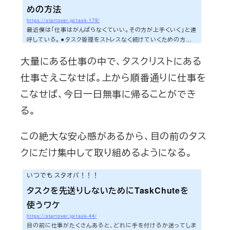
めの方法
https://startover.jp/task-179/
最近僕は「仕事はがんばらなくていい。その方が上手くいく」と連
呼している。⚫︎タスク管理をストレスなく続けていくための方法 |
いつでも スタオバ！！！僕はそれを実践しているわけだが（だ
大量にある仕事の中で、タスクリストにある
からこそ、あなたにがんばらない方がいいとオススメしている）、
実は仕事をしている時はすごいスピードと集中力で仕事をして
仕事さえこなせば。上から順番通りに仕事を
いる。がんばらないのに、なぜ僕の仕事が進んでいくのか。そう
疑問に思った方もいるだろう。今日はその秘密をあなたにお伝
こなせば、今日一日無事に帰ることができ
えしようと思う。さぁ、今日も早速いってみよう！！！「やる気」
る。
が必要ないTaskChuteというツ...
この絶大な安心感があるから、目の前のタス
クにだけ集中して取り組めるようになる。
いつでも スタオバ！！！
タスクを先送りしないためにTaskChuteを
使うワケ
https://startover.jp/task-44/
目の前に仕事がたくさんあると、どれに手を付けるか迷ってしま