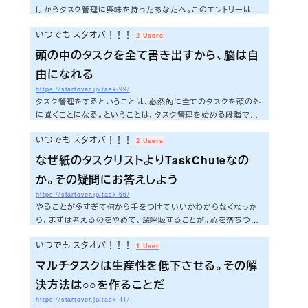
けからタスク管理に興味を持ったあなたへ。このエントリーはそ
んなあなたの悩みを解消するエントリーになる。僕が実践してい
いつでも スタオバ！！！
るタスク管理手法をそのまま惜しみなく書いているからだ。仲間
2 Users
のサポートによりついに実現した念願のタスク管理勉強会。そこ
頭の中のタスクを全て書き出すから、脳は自
で僕が説明したかった手法。それを今日はエントリーにまとめて
由になれる
みた。ミスチルの「youthful days」を聞きながらお届けしよう。
さあ、今日も早速いってみよう！！！全体概要まずこの説明が
https://startover.jp/task-99/
必要だろう。これから何をしよう...
タスク管理をするということは、必然的に全てのタスクを頭の外
に置くことになる。ということは、タスク管理を始める段階では、
頭の中にあるタスクも含め、目の前のタスク全てを書き出すこと
いつでも スタオバ！！！
からスタートするということだ。とんでもない作業だと思うだろ
2 Users
うか？僕もタスク管理を始める前はそう思っていた。デビット・ア
なぜ紙のタスクリストよりTaskChuteなの
レンの「ストレスフリーの整理術」を初めて読んだ時は「そんなめ
か。その疑問にお答えしよう
んどくさいこと、できるわけないだろう」。そう思ったのを今でも
鮮明に覚えている。はじめてのGTD ストレスフリーの整理術pos
https://startover.jp/task-66/
ted with amazlet at 15.01....
やることが多すぎて何から手をつけていいかわからなくなった
ら、まずは考えるのをやめて、深呼吸することだ。心を落ちつけ
て、今この瞬間に何が重要か考えよう。明日のことや、一時間後
いつでも スタオバ！！！
のことは忘れていい。今だけを見るのだ。それでも何から手をつ
1 User
けるかわからないなら、やるべきことをリストアップしたあと、今
マルチタスクは生産性を低下させる。その解
すぐやること以外はすべて線を引いて消してしまおう。最近読ん
決方法は○○を作ることだ
だグレッグ・マキューン著のエッセンシャル思考からの引用だ。こ
の手法は素晴らしいと思う。是非やるべきだ。ただし、紙を使っ
https://startover.jp/task-41/