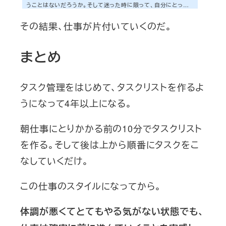
うことはないだろうか。そして迷った時に限って、自分にとって
心理的負担が大きいタスクは先送りされてしまう。この問題にど
その結果、仕事が片付いていくのだ。
う対処するか。それは事前にタスクを処理する順番を決めてお
き、上から順番に処理していけば仕事が時間内に終わるように
しておくことだ。難しそうな話だが、TaskChuteならそれが簡単
まとめ
に実現可能だ。紹介しよう。そもそも、なぜ今のままではタスクを
先送りしてしまうのか簡単に言うと、迷うことで心理的ハードル
が上がるからだ。迷った瞬間、「ああ、...
タスク管理をはじめて、タスクリストを作るよ
うになって4年以上になる。
朝仕事にとりかかる前の10分でタスクリスト
を作る。そして後は上から順番にタスクをこ
なしていくだけ。
この仕事のスタイルになってから。
体調が悪くてとてもやる気がない状態でも、