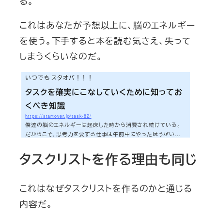
る。
これはあなたが予想以上に、脳のエネルギー
を使う。下手すると本を読む気さえ、失って
しまうくらいなのだ。
いつでも スタオバ！！！
タスクを確実にこなしていくために知ってお
くべき知識
https://startover.jp/task-82/
僕達の脳のエネルギーは起床した時から消費され続けている。
だからこそ、思考力を要する仕事は午前中にやったほうがいい。
夕方はエネルギーがないので、頭を使わなくてすむ作業系の仕
事をする。仕事にかかわらず、今の僕の生活の行動基準はこの考
タスクリストを作る理由も同じ
え方が前提となっている。この考え方は佐々木正悟さんのエント
リーから学んだ記憶がある。過去のエントリーを探してみたら、
以下のエントリーが見つかった。面白いし役に立つ『ファスト＆ス
これはなぜタスクリストを作るのかと通じる
ロー』 | シゴタノ！タスクを確実にこなしていくために必要なこ
と。それは今回エントリーに書く知識...
内容だ。