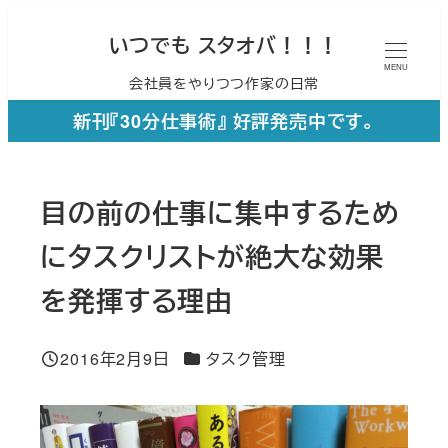
メ
いつでも スタオバ！！！
イ
MENU
会社員をやりつつ作家の日常
ン
コ
新刊『30分仕事術』 好評発売中です。
ン
テ
目の前の仕事に集中するため
ン
ツ
にタスクリストが絶大な効果
へ
を発揮する理由
移
動
カテゴリー
2016年2月9日
タスク管理
投稿日