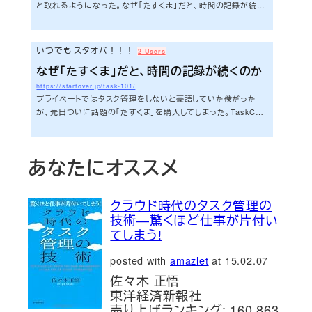
と取れるようになった。なぜ「たすくま」だと、時間の記録が続く
となったのは間違いない。あ...
のか | いつでも スタオバ！！！たすくまのその記録のとっかか
りやすさもその要因の一つなのだが、昨日もう一つ、上手くいく
ようになった要因に気づいた。一体それは何なのか。今日はこれ
いつでも スタオバ！！！
2 Users
をテーマに書いてみようと思う。さぁ、今日も早速いってみよ
なぜ「たすくま」だと、時間の記録が続くのか
う！！！たすくまを導入したら訪れた変化仕事ではTaskChute
を使って1分単位でモレなく時間を計測する僕は、プライベート
https://startover.jp/task-101/
の時間の効率化には興味がなかった。...
プライベートではタスク管理をしないと豪語していた僕だった
が、先日ついに話題の「たすくま」を購入してしまった。TaskChu
teはオフの時間にも使った方がいいのかという問い | いつでも
スタオバ！！！なぜか。それはおいおい説明するとして、使い始
めてみると、TaskChuteユーザーの僕にはしっくりくるものがあ
あなたにオススメ
った。全然違和感がない。そしてやはりというか、たすくまを使い
始めたらプライベートの時間ログが正確に取れるようになった。
なぜたすくまだと記録が続くのか。今日はこのテーマでいってみ
クラウド時代のタスク管理の
ようと思う。さぁ、今日も早速いっ...
技術―驚くほど仕事が片付い
てしまう!
posted with
amazlet
at 15.02.07
佐々木 正悟
東洋経済新報社
売り上げランキング: 160,863