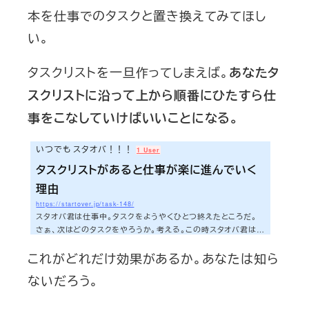
本を仕事でのタスクと置き換えてみてほし
い。
タスクリストを一旦作ってしまえば。
あなたタ
スクリストに沿って上から順番にひたすら仕
事をこなしていけばいいことになる。
いつでも スタオバ！！！
1 User
タスクリストがあると仕事が楽に進んでいく
理由
https://startover.jp/task-148/
スタオバ君は仕事中。タスクをようやくひとつ終えたところだ。
さぁ、次はどのタスクをやろうか。考える。この時スタオバ君は。
残り時間や残りのタスクをふまえて、一生懸命次に何をやるべき
これがどれだけ効果があるか。あなたは知ら
か。考えている。一生懸命考えること自体はいい。しかしタスクを
終える毎に、脳のエネルギーを消耗するのはどうなのだろうか。
ないだろう。
僕はタスクリストを作るようになってから、そのストレスから解放
された。それどころか、もっといいことがたくさんあった。今日は
あなたにもその一部を紹介したいと思う。さぁ、今日も早速いっ