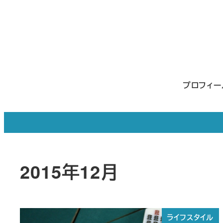
メ
イ
ン
コ
ン
プロフィ
テ
ン
ツ
へ
移
2015年12月
動
ライフスタイル