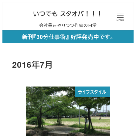
メ
いつでも スタオバ！！！
イ
MENU
会社員をやりつつ作家の日常
ン
コ
新刊『30分仕事術』 好評発売中です。
ン
テ
2016年7月
ン
ツ
へ
ライフスタイル
移
動