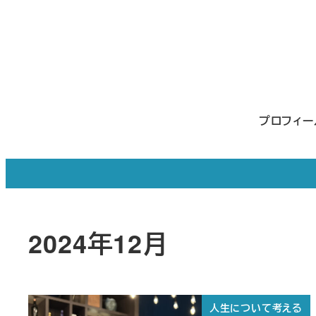
メ
イ
ン
コ
ン
プロフィ
テ
ン
ツ
へ
移
2024年12月
動
人生について考える