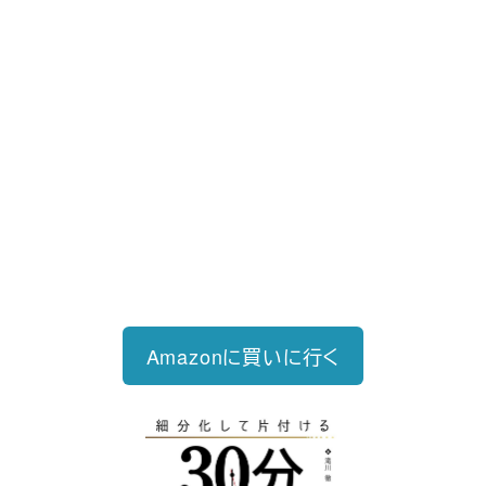
好評発売中
2023/12/18発売 1,760円（税込）
仕事を30分単位で区切ることで先送
り・先延ばしをなくし、最速で片づけ
る仕事術
Amazonに買いに行く