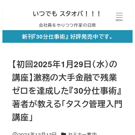
メ
いつでも スタオバ！！！
イ
MENU
会社員をやりつつ作家の日常
ン
コ
新刊『30分仕事術』 好評発売中です。
ン
テ
【初回2025年1月29日（水）の
ン
ツ
講座】激務の大手金融で残業
へ
ゼロを達成した『30分仕事術』
移
著者が教える「タスク管理入門
動
講座」
カテゴリー
2024年12月13日
セミナー案内