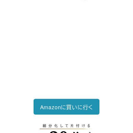
好評発売中
2023/12/18発売 1,760円（税込）
仕事を30分単位で区切ることで先送
り・先延ばしをなくし、最速で片づけ
る仕事術
Amazonに買いに行く