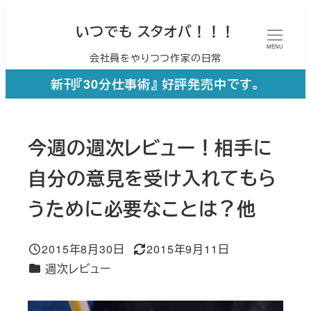
メ
いつでも スタオバ！！！
イ
MENU
会社員をやりつつ作家の日常
ン
コ
新刊『30分仕事術』 好評発売中です。
ン
テ
今週の週次レビュー！相手に
ン
ツ
自分の意見を受け入れてもら
へ
うために必要なことは？他
移
動
2015年8月30日
2015年9月11日
投稿日
更新日
カテゴリー
週次レビュー