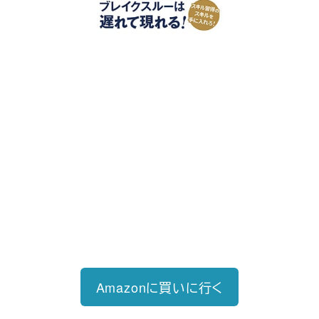
好評発売中
2023/12/18発売 1,760円（税込）
仕事を30分単位で区切ることで先送
り・先延ばしをなくし、最速で片づけ
る仕事術
Amazonに買いに行く