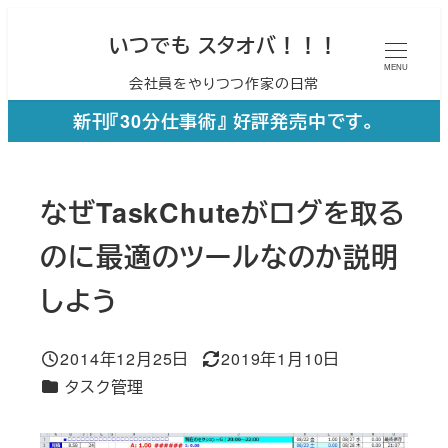
メ
いつでも スタオバ！！！
イ
MENU
会社員をやりつつ作家の日常
ン
コ
新刊『30分仕事術』 好評発売中です。
ン
テ
なぜTaskChuteがログを取る
ン
ツ
のに最適のツールなのか説明
へ
しよう
移
動
2014年12月25日
2019年1月10日
投稿日
更新日
カテゴリー
タスク管理