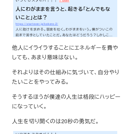
1 User
人にわがままを言うと、起きる「とんでもな
いこと」とは？
https://startover.jp/kokoro-2/
人に助けを求める。弱音を吐く。わがままをいう。僕がついこの
前まで苦手としていたことだ。あなたはどうだろう？しかしこれ
らの行動はあなたの今の悩みを一瞬で消してしまうくらい、大切
他人にイライラすることにエネルギーを費や
なことだ。少なくとも僕の場合はそうだった。どんなことが起き
るのか。知りたいあなたに向けて、今日は書いていくことにしよ
しても、あまり意味はない。
う。さぁ、今日も早速行ってみよう！！！弱音を吐くことが苦手
だった僕僕はずっと昔から、「弱音を吐くのはかっこ悪い」、「わ
がままを言うことはみっともない」。そんな感じのことを思ってき
それよりはその仕組みに気づいて、自分やり
た。そう思って、今までは自分...
たいことをやってみる。
そうするほうが僕達の人生は格段にハッピー
になっていく。
人生を切り開くのは20秒の勇気だ。