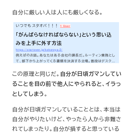
自分に厳しい人は人にも厳しくなる。
いつでも スタオバ！！！
1 User
「がんばらなければならない」という思い込
みを上手に外す方法
https://startover.jp/kokoroya-2/
例えばのお話。あなたはある会社の課長だ。ルーティン業務とし
て、部下から上がってくる書類を決済する立場。普段はデスクワ
ークばかりのあなただが、今日は取引先との打ち合わせで午後
この原理と同じだ。
まる半日外出となってしまった。会社に帰ってきたら、決済書類
自分が日頃ガマンしてい
の山ができている。単純に半日いなかった分、仕事が溜まってい
ることを目の前で他人にやられると、イラっ
る。ここであなたならどう行動するだろうか。まじめな人ほど、
「部下に迷惑をかけられない」と決済をいち早く処理しようとす
。
としてしまう
るだろう。実は僕も昔そうしてきた。しかし最近は考えかたが180
度変わってきている。その結果、人生...
自分が日頃ガマンしていることとは、本当は
自分がやりたいけど、やったら人から非難さ
れてしまったり。自分が損すると思っている