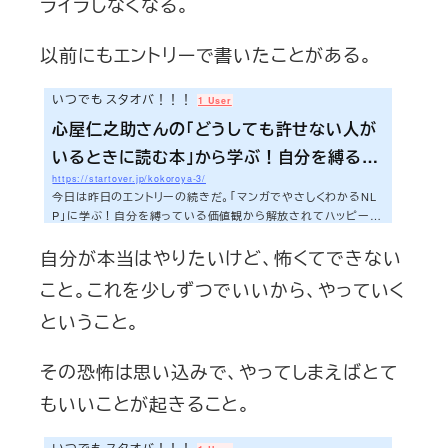
ライラしなくなる。
以前にもエントリーで書いたことがある。
いつでも スタオバ！！！
1 User
心屋仁之助さんの「どうしても許せない人が
いるときに読む本」から学ぶ！自分を縛るマ
https://startover.jp/kokoroya-3/
イルールから解放され、ハッピーに生きるた
今日は昨日のエントリーの続きだ。「マンガでやさしくわかるNL
めのたった一つの方法
P」に学ぶ！自分を縛っている価値観から解放されてハッピーに
楽しく生きていくための方法 | いつでも スタオバ！！！僕達は
自分が本当はやりたいけど、怖くてできない
自分達が思っているよりずっと、「〜すべき」、「〜べき」、「〜し
てはいけない」という価値観（思い込み）に縛られている。その植
こと。これを少しずつでいいから、やっていく
えつけられた価値観に気づくことができれば。あなたは自分にも
っとOKを出すことができる。その結果、ハッピーになれる。昨日
ということ。
書いたエントリーの内容はそんなところだ。ではどうしたらあな
たは自分を縛る価値観に気づく...
その恐怖は思い込みで、やってしまえばとて
もいいことが起きること。
いつでも スタオバ！！！