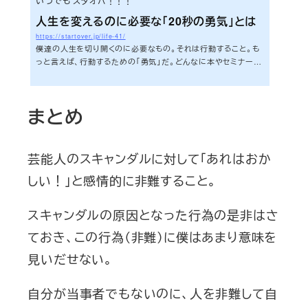
いつでも スタオバ！！！
人生を変えるのに必要な「20秒の勇気」とは
https://startover.jp/life-41/
僕達の人生を切り開くのに必要なもの。それは行動すること。も
っと言えば、行動するための「勇気」だ。どんなに本やセミナーで
インプットしても、学んだことを実際に行動に移さなければ意味
がない。ではどうしたら僕達は行動できるようになるのか。どう
したら行動する勇気を手に入れることができるのだろうか。僕は
まとめ
自分の行動をこうしてブログに書き続ける日々の中で、一つの
法則に気づくことができた。キーワードは「２０秒の勇気」だ。一
体「２０秒の勇気」とは何なのか。このエントリーでこれから明ら
かにしていこう。さあ、準備は...
芸能人のスキャンダルに対して「あれはおか
しい！」と感情的に非難すること。
スキャンダルの原因となった行為の是非はさ
ておき、この行為（非難）に僕はあまり意味を
見いだせない。
自分が当事者でもないのに、人を非難して自