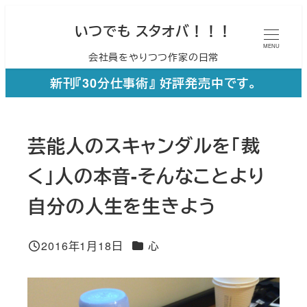
メ
いつでも スタオバ！！！
イ
MENU
会社員をやりつつ作家の日常
ン
コ
新刊『30分仕事術』 好評発売中です。
ン
テ
芸能人のスキャンダルを「裁
ン
ツ
く」人の本音-そんなことより
へ
自分の人生を生きよう
移
動
カテゴリー
2016年1月18日
心
投稿日