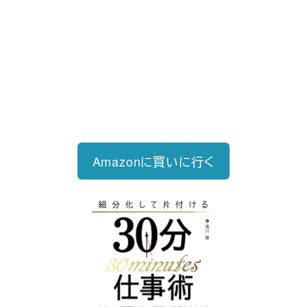
2023/12/18発売 1,760円（税込）
仕事を30分単位で区切ることで先送
り・先延ばしをなくし、最速で片づけ
る仕事術
Amazonに買いに行く