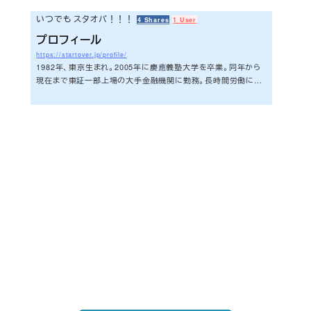
いつでも スタオバ！！！
4 Shares
1 User
プロフィール
https://startover.jp/profile/
1982年、東京生まれ。2005年に慶應義塾大学を卒業。同年から
現在まで東証一部上場の大手金融機関に勤務。長時間労働に悩
んだことをきっかけに、2012年頃からタスク管理を独学で学び
はじめる。2014年6月にこちらのブログをスタート。タスク管理
を中心に日々の気づきや、自分が関心を持っている事について
情報発信をするようになる。２０１４年には組織の残業を削減し
た取り組みで全国表彰。2016年4月に残業することが当たり前
ではない職場で「残業ゼロ」を達成。同年7月に「シゴタノ！」の
大橋悦夫さんとワークショップを共催する。 ...
新刊発売
2026/6/15発売
1,760円（税込）
自己投資を実現するスキル戦略