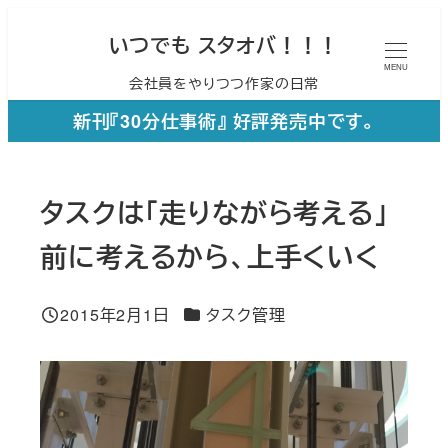
メ
いつでも スタオバ！！！
イ
MENU
会社員をやりつつ作家の日常
ン
コ
新刊『30分仕事術』 好評発売中です。
ン
テ
タスクは「走りながら考える」
ン
ツ
前に考えるから、上手くいく
へ
移
カテゴリー
2015年2月1日
タスク管理
投稿日
動