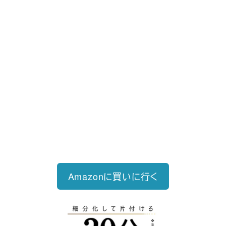
好評発売中
2023/12/18発売 1,760円（税込）
仕事を30分単位で区切ることで先送
り・先延ばしをなくし、最速で片づけ
る仕事術
Amazonに買いに行く