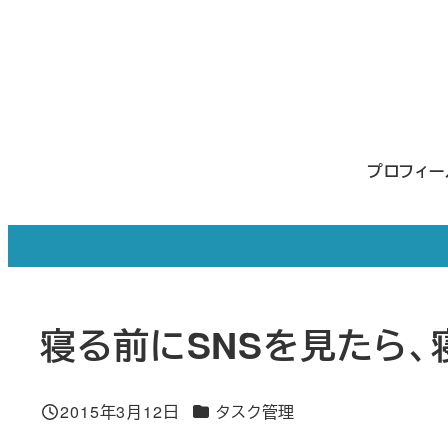
メ
イ
ン
コ
ン
プロフィ
テ
ン
ツ
へ
移
寝る前にSNSを見たら
動
カテゴリー
2015年3月12日
タスク管理
投稿日