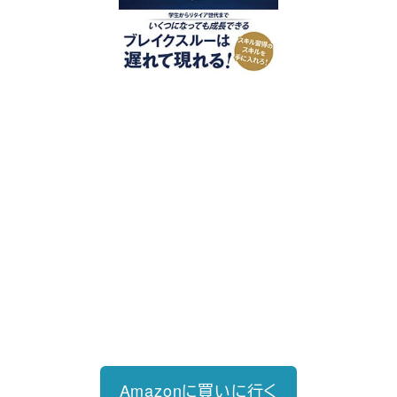
好評発売中
2023/12/18発売 1,760円（税込）
仕事を30分単位で区切ることで先送
り・先延ばしをなくし、最速で片づけ
る仕事術
Amazonに買いに行く