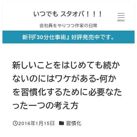
メ
いつでも スタオバ！！！
イ
MENU
会社員をやりつつ作家の日常
ン
コ
新刊『30分仕事術』 好評発売中です。
ン
テ
新しいことをはじめても続か
ン
ツ
ないのにはワケがある-何か
へ
を習慣化するために必要なた
移
った一つの考え方
動
カテゴリー
2016年1月15日
習慣化
投稿日