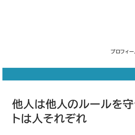
メ
イ
ン
コ
ン
プロフィ
テ
ン
ツ
へ
移
他人は他人のルールを守
動
トは人それぞれ