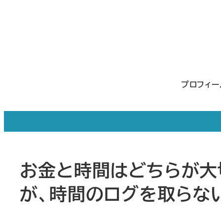
メ
イ
ン
コ
ン
プロフィ
テ
ン
ツ
へ
移
お金と時間はどちらが大
動
が、時間のログを取らな