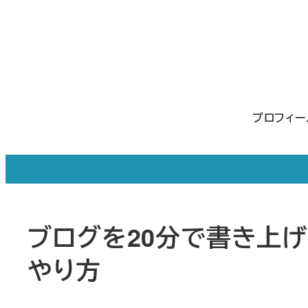
メ
イ
ン
コ
ン
プロフィ
テ
ン
ツ
へ
移
ブログを20分で書き上
動
やり方