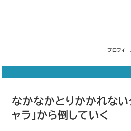
メ
イ
ン
コ
ン
プロフィ
テ
ン
ツ
へ
移
なかなかとりかかれない
動
ャラ」から倒していく