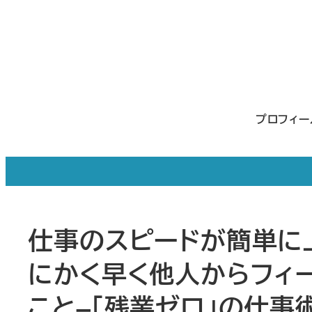
メ
イ
ン
コ
ン
プロフィ
テ
ン
ツ
へ
移
仕事のスピードが簡単に
動
にかく早く他人からフィ
こと–「残業ゼロ」の仕事