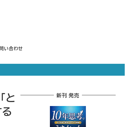
問い合わせ
「と
新刊 発売
する