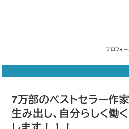
メ
イ
ン
コ
ン
プロフィ
テ
ン
ツ
へ
移
7万部のベストセラー作
動
生み出し、自分らしく働
します！！！