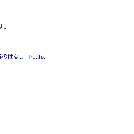
す。
し | Peatix
新刊発売
/15発売
円（税込）