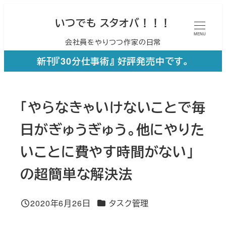
メ
いつでも スタオバ！！！
イ
MENU
会社員をやりつつ作家の日常
ン
コ
新刊『30分仕事術』 好評発売中です。
ン
テ
「やらなきゃいけないことで毎
ン
ツ
日がぎゅうぎゅう。他にやりた
へ
いことに費やす時間がない」
移
の超簡単な解決法
動
カテゴリー
2020年6月26日
タスク管理
投稿日