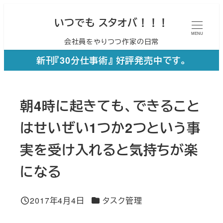
メ
いつでも スタオバ！！！
イ
MENU
会社員をやりつつ作家の日常
ン
コ
新刊『30分仕事術』 好評発売中です。
ン
テ
朝4時に起きても、できること
ン
ツ
はせいぜい1つか2つという事
へ
実を受け入れると気持ちが楽
移
になる
動
カテゴリー
2017年4月4日
タスク管理
投稿日