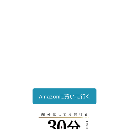
好評発売中
2023/12/18発売 1,760円（税込）
仕事を30分単位で区切ることで先送
り・先延ばしをなくし、最速で片づけ
る仕事術
Amazonに買いに行く