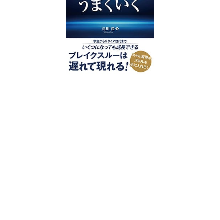
好評発売中
2023/12/18発売 1,760円（税込）
仕事を30分単位で区切ることで先送
り・先延ばしをなくし、最速で片づけ
る仕事術