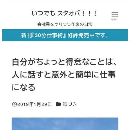
メ
いつでも スタオバ！！！
イ
MENU
会社員をやりつつ作家の日常
ン
コ
新刊『30分仕事術』 好評発売中です。
ン
テ
自分がちょっと得意なことは、
ン
ツ
人に話すと意外と簡単に仕事
へ
になる
移
動
カテゴリー
2019年1月29日
気づき
投稿日