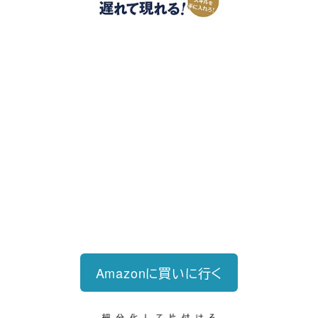
好評発売中
2023/12/18発売 1,760円（税込）
仕事を30分単位で区切ることで先送
り・先延ばしをなくし、最速で片づけ
る仕事術
Amazonに買いに行く