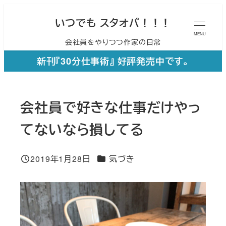
メ
いつでも スタオバ！！！
イ
MENU
会社員をやりつつ作家の日常
ン
コ
新刊『30分仕事術』 好評発売中です。
ン
テ
会社員で好きな仕事だけやっ
ン
ツ
てないなら損してる
へ
移
カテゴリー
2019年1月28日
気づき
投稿日
動