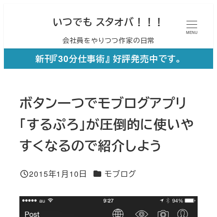
メ
いつでも スタオバ！！！
イ
MENU
会社員をやりつつ作家の日常
ン
コ
新刊『30分仕事術』 好評発売中です。
ン
テ
ボタン一つでモブログアプリ
ン
ツ
「するぷろ」が圧倒的に使いや
へ
すくなるので紹介しよう
移
動
カテゴリー
2015年1月10日
モブログ
投稿日