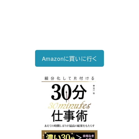
2023/12/18発売 1,760円（税込）
仕事を30分単位で区切ることで先送
り・先延ばしをなくし、最速で片づけ
る仕事術
Amazonに買いに行く