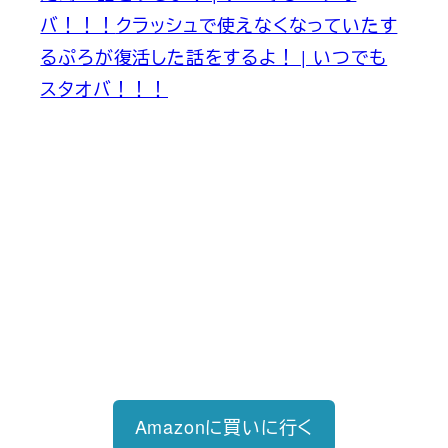
バ！！！
クラッシュで使えなくなっていたす
るぷろが復活した話をするよ！ | いつでも
スタオバ！！！
新刊発売
2026/6/15発売
1,760円（税込）
自己投資を実現するスキル戦略
Amazonに買いに行く