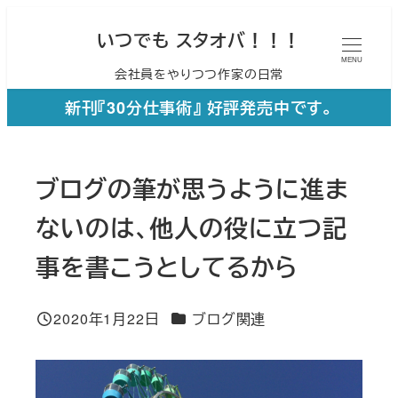
メ
いつでも スタオバ！！！
イ
MENU
会社員をやりつつ作家の日常
ン
コ
新刊『30分仕事術』 好評発売中です。
ン
テ
ブログの筆が思うように進ま
ン
ツ
ないのは、他人の役に立つ記
へ
事を書こうとしてるから
移
動
カテゴリー
2020年1月22日
ブログ関連
投稿日