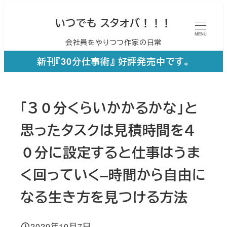
メ
いつでも スタオバ！！！
イ
MENU
会社員をやりつつ作家の日常
ン
コ
新刊『30分仕事術』 好評発売中です。
ン
テ
「３０分くらいかかるかな」と
ン
ツ
思ったタスクは見積時間を４
へ
０分に設定すると仕事はうま
移
く回っていく–時間から自由に
動
なる生き方を見つける方法
2020年10月7日