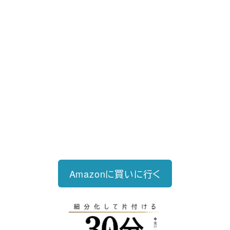
好評発売中
2023/12/18発売 1,760円（税込）
仕事を30分単位で区切ることで先送
り・先延ばしをなくし、最速で片づけ
る仕事術
Amazonに買いに行く