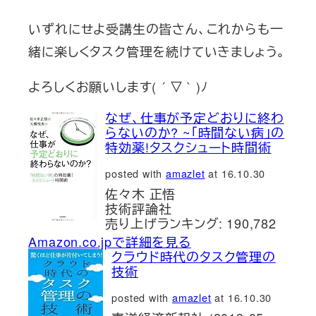
te」は難しいツールではない僕がタスク管理で使っているツール
はTaskChuteと呼ばれるものだ。TaskChuteの画面を見ると、
いずれにせよ受講生の皆さん、これからも一
もの凄く複雑な操作をやっているようにあ...
緒に楽しくタスク管理を続けていきましょう。
よろしくお願いします( ´ ▽ ` )ﾉ
なぜ、仕事が予定どおりに終わ
らないのか? ~「時間ない病」の
特効薬!タスクシュート時間術
posted with
amazlet
at 16.10.30
佐々木 正悟
技術評論社
売り上げランキング: 190,782
Amazon.co.jpで詳細を見る
クラウド時代のタスク管理の
技術
posted with
amazlet
at 16.10.30