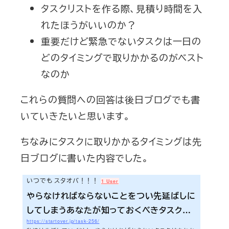
タスクリストを作る際、見積り時間を入
れたほうがいいのか？
重要だけど緊急でないタスクは一日の
どのタイミングで取りかかるのがベスト
なのか
これらの質問への回答は後日ブログでも書
いていきたいと思います。
ちなみにタスクに取りかかるタイミングは先
日ブログに書いた内容でした。
いつでも スタオバ！！！
1 User
やらなければならないことをつい先延ばしに
してしまうあなたが知っておくべきタスク実
https://startover.jp/task-256/
行のベストなタイミング