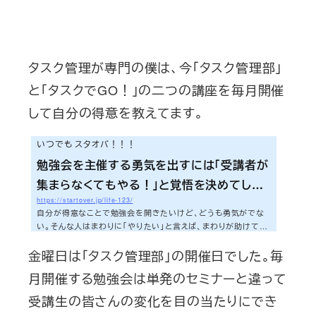
タスク管理が専門の僕は、今「タスク管理部」
と「タスクでGO！」の二つの講座を毎月開催
して自分の得意を教えてます。
いつでも スタオバ！！！
勉強会を主催する勇気を出すには「受講者が
集まらなくてもやる！」と覚悟を決めてしま
https://startover.jp/life-123/
うこと-サラリーマンがゼロから専門分野を作
自分が得意なことで勉強会を開きたいけど、どうも勇気がでな
る方法⑫
い。そんな人はまわりに「やりたい」と言えば、まわりが助けてく
れたり、思いもよらないアドバイスをくれたりする。昨日はそんな
金曜日は「タスク管理部」の開催日でした。毎
エントリーを書きました。そしてもう一つ。勉強会を主催する時の
アドバイスをしましょう。それは「たとえ受講者が集まらなかった
月開催する勉強会は単発のセミナーと違って
としても、やるんだ」と覚悟を決めることです。勉強会を主催する
時に感じる「人が集まらなかったらどうしよう」という不安を僕
受講生の皆さんの変化を目の当たりにでき
自身がどのように乗り越えたか。経験をふまえ、今日は書いてい