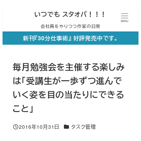
メ
いつでも スタオバ！！！
イ
MENU
会社員をやりつつ作家の日常
ン
コ
新刊『30分仕事術』 好評発売中です。
ン
テ
毎月勉強会を主催する楽しみ
ン
ツ
は「受講生が一歩ずつ進んで
へ
いく姿を目の当たりにできる
移
こと」
動
カテゴリー
2016年10月31日
タスク管理
投稿日