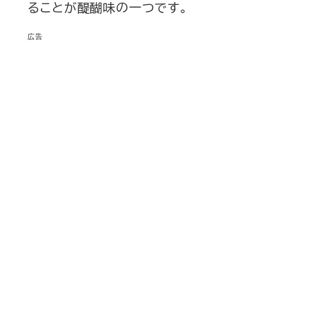
ることが醍醐味の一つです。
きます。他人はあなたのこ...
広告