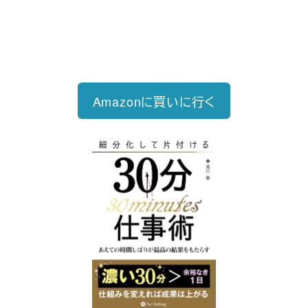
仕事を30分単位で区切ることで先送
り・先延ばしをなくし、最速で片づけ
る仕事術
Amazonに買いに行く