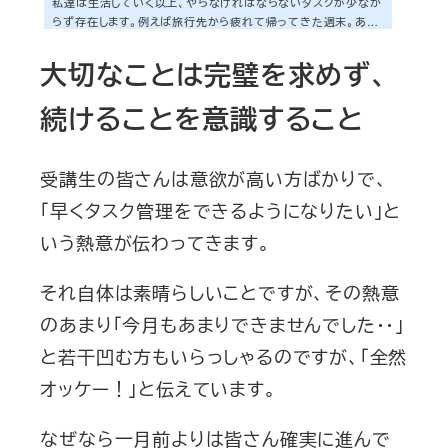
私達は生活していく以上、やらなければならないタスクが少なか
らず存在します。例えば旅行先から疲れて帰ってきた週末。あな
たがお風呂に入りたいのなら、そのためにバスタブを洗わなけ
ればなりません。その場合、いつバスタブを洗うのが最もベスト
大切なことは完璧を求めず、
なタイミングなのでしょうか？それはまさしく「今」なのです。な
ぜなら僕達の意志力は時間の経過とともに減っていくからです。
続けることを意識すること
時間が経過すればするほど、バスタブを洗うというタスクは先送
りされる可能性が濃厚になります。意志力の源泉は、例えるなら
「バスタブの中のお湯」ここでいう...
受講生の皆さんは意欲が高い方ばかりで、
「早くタスク管理をできるようになりたい」と
いう熱意が伝わってきます。
それ自体は素晴らしいことですが、その熱意
のあまり「今月もあまりできませんでした・・」
と若干凹む方もいらっしゃるのですが、「全然
オッケー！」と伝えています。
なぜなら一月前よりは皆さん確実に進んで