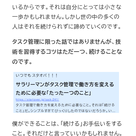
いるからです。それは自分にとっては小さな
一歩かもしれません。しかし世の中の多くの
人はそれを続けられずに諦めていくのです。
タスク管理に限った話ではありませんが、技
術を習得するコツはただ一つ、続けることな
のです。
いつでも スタオバ！！！
サラリーマンがタスク管理で働き方を変える
ために必要な「たった一つのこと」
https://startover.jp/task-241/
タスク管理で働き方を変えるために必要なこと。それは「続ける
こと」だ。シンプルすぎてびっくりしたのではないだろうか。いつ
だって原理原則はシンプルだ。しかしそれが大切な理由はあまり
僕ができることは、「続ける」お手伝いをする
にも多くの人がそれをできないからだ。なぜタスク管理を続けら
れる人が少ないのか。そんな話を今日をすることにしよう。さ
こと。それだけと言っていいかもしれません。
ぁ、今日も早速いってみよう！！！タスク管理ツール「TaskChu