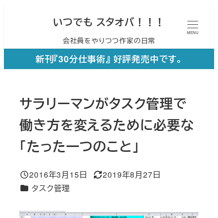
メ
いつでも スタオバ！！！
イ
MENU
会社員をやりつつ作家の日常
ン
コ
新刊『30分仕事術』 好評発売中です。
ン
テ
サラリーマンがタスク管理で
ン
ツ
働き方を変えるために必要な
へ
「たった一つのこと」
移
動
2016年3月15日
2019年8月27日
投稿日
更新日
カテゴリー
タスク管理