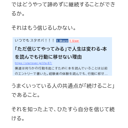
ではどうやって諦めずに継続することができ
るか。
それはもう信じるしかない。
いつでも スタオバ！！！
1 Share
1 User
「ただ信じてやってみる」で人生は変わる-本
を読んでも行動に移せない理由
https://startover.jp/life-67/
僕達は何らかの行動を起こすために本を読んでいることは以前
のエントリーで書いた。経験者の体験を読んでも、行動に移せな
い。そんな場合はどうしたらいいのか。本日はそんな悩みを抱え
うまくいっている人の共通点が「続けること」
るあなたへのエントリー。さぁ、今日も早速いってみよう！！！
「信じてやってみる」ということ一言で言うと、これに尽きる。
であること。
「信じてやってみる」ここ数年、このことの大切さを僕は実感す
る。著者の体験を本を読んで、「ふーん」で終わるのはあまりにも
ったいないのだ。僕達は行動するために本を読んでいる。その本
それを知った上で、ひたすら自分を信じて続
の著者に少なくとも実績があるのな...
ける。