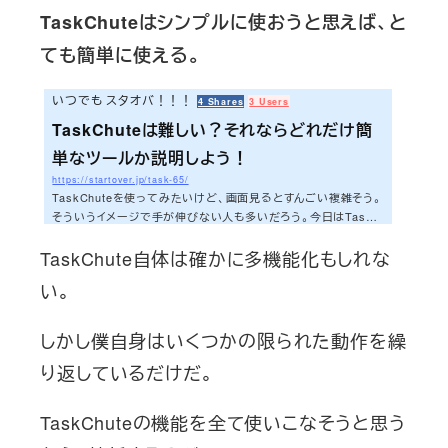
TaskChuteはシンプルに使おうと思えば、と
ても簡単に使える。
いつでも スタオバ！！！
4 Shares
3 Users
TaskChuteは難しい？それならどれだけ簡
単なツールか説明しよう！
https://startover.jp/task-65/
TaskChuteを使ってみたいけど、画面見るとすんごい複雑そう。
そういうイメージで手が伸びない人も多いだろう。今日はTaskC
huteがいかにシンプルか、シンプルに説明しようと思う。さぁ、
TaskChute自体は確かに多機能化もしれな
今日もいってみよう！！！TaskChuteのベースは単なるタスク
リストだ冷静になって下の画面を見てほしい（色がたくさんある
い。
が気にしないこと）。どうだろうか。月日の欄があり、細い欄はい
くつかあるが、基本的には単に作業内容（タスク名）と見込み時
間（見積もりH単位、M単位。M単位は分単位という意味）が書い
しかし僕自身はいくつかの限られた動作を繰
てあるだけだ。そう、基本的には単なる...
り返しているだけだ。
TaskChuteの機能を全て使いこなそうと思う