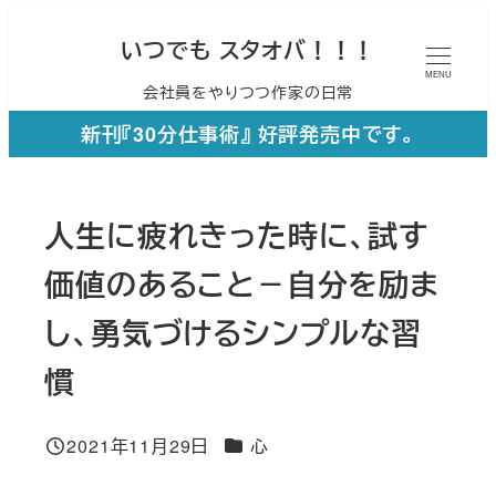
メ
いつでも スタオバ！！！
イ
MENU
会社員をやりつつ作家の日常
ン
コ
新刊『30分仕事術』 好評発売中です。
ン
テ
人生に疲れきった時に、試す
ン
ツ
価値のあること－自分を励ま
へ
し、勇気づけるシンプルな習
移
慣
動
カテゴリー
2021年11月29日
心
投稿日