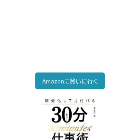
好評発売中
2023/12/18発売 1,760円（税込）
仕事を30分単位で区切ることで先送
り・先延ばしをなくし、最速で片づけ
る仕事術
Amazonに買いに行く