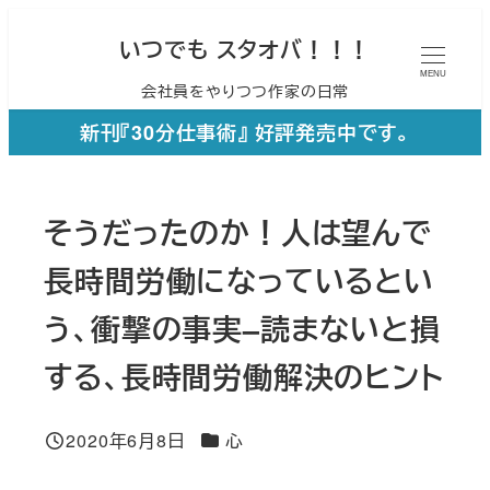
メ
いつでも スタオバ！！！
イ
MENU
会社員をやりつつ作家の日常
ン
コ
新刊『30分仕事術』 好評発売中です。
ン
テ
そうだったのか！人は望んで
ン
ツ
長時間労働になっているとい
へ
う、衝撃の事実–読まないと損
移
する、長時間労働解決のヒント
動
カテゴリー
2020年6月8日
心
投稿日