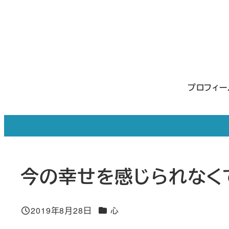
メ
イ
ン
コ
ン
プロフィ
テ
ン
ツ
へ
移
今の幸せを感じられなく
動
カテゴリー
2019年8月28日
心
投稿日