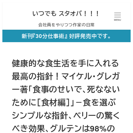
メ
いつでも スタオバ！！！
イ
MENU
会社員をやりつつ作家の日常
ン
コ
新刊『30分仕事術』 好評発売中です。
ン
テ
健康的な食生活を手に入れる
ン
ツ
最高の指針！マイケル・グレガ
へ
ー著「食事のせいで、死なない
移
ために［食材編］」－食を選ぶ
動
シンプルな指針、ベリーの驚く
べき効果、グルテンは98%の