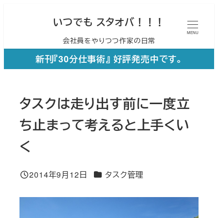
メ
いつでも スタオバ！！！
イ
MENU
会社員をやりつつ作家の日常
ン
コ
新刊『30分仕事術』 好評発売中です。
ン
テ
タスクは走り出す前に一度立
ン
ツ
ち止まって考えると上手くい
へ
く
移
動
カテゴリー
2014年9月12日
タスク管理
投稿日