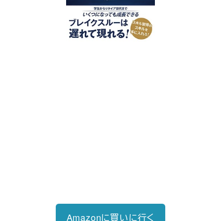
好評発売中
2023/12/18発売 1,760円（税込）
仕事を30分単位で区切ることで先送
り・先延ばしをなくし、最速で片づけ
る仕事術
Amazonに買いに行く