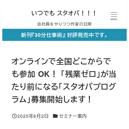
メ
いつでも スタオバ！！！
イ
MENU
会社員をやりつつ作家の日常
ン
コ
新刊『30分仕事術』 好評発売中です。
ン
テ
オンラインで全国どこからで
ン
ツ
も参加 OK！ 「残業ゼロ」が当
へ
たり前になる「スタオバプログ
移
ラム」募集開始します！
動
カテゴリー
2020年6月2日
セミナー案内
投稿日