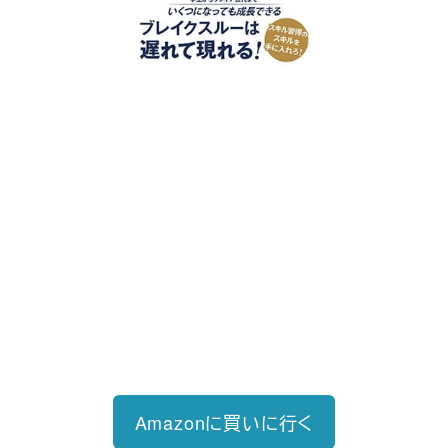
好評発売中
2023/12/18発売 1,760円（税込）
仕事を30分単位で区切ることで先送
り・先延ばしをなくし、最速で片づけ
る仕事術
Amazonに買いに行く