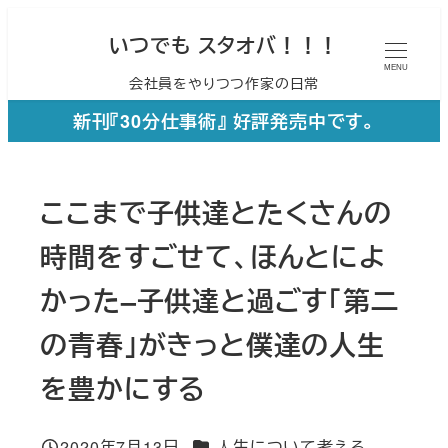
メ
いつでも スタオバ！！！
イ
MENU
会社員をやりつつ作家の日常
ン
コ
新刊『30分仕事術』 好評発売中です。
ン
テ
ここまで子供達とたくさんの
ン
ツ
時間をすごせて、ほんとによ
へ
かった–子供達と過ごす「第二
移
の青春」がきっと僕達の人生
動
を豊かにする
カテゴリー
2020年7月13日
人生について考える