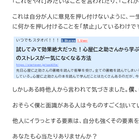
「これをやれ」みたいなことを言われたり、「これ
これは自分が人に意見を押し付けないように、一
に何かを押し付けることを「禁止」しているわけで
いつでも スタオバ！！！
5 Shares
1 User
試してみて効果絶大だった！心屋仁之助さんから学ぶ
のストレスが一気になくなる方法
https://startover.jp/tasklife/
先日心屋仁之助さんの書籍を読んで衝撃を受け。全ての書籍を読んでしまい
している。心屋仁之助さんの本を読んで学んだことはたくさんあるのだが、今
ンなら「わかるー！」という内容について学びをシェアしたいと思う。これか
しかしある時他人から言われて気づきました。
を実践して僕が得られた効果は以下の通りだ。 「職場のメンバーを信用してもいいんだ」と思
僕
うようになり、メンバーを本当の意味で信じられるようになった。 「楽して成果を出してもい
いんだ、がんばらなくていいんだ」と思うようになり、より残業が減って...
おそらく僕と面識がある人は今ものすごく頷いて
他人にイラっとする要素は、自分も強くその要素を
あなたも心当たりありませんか？