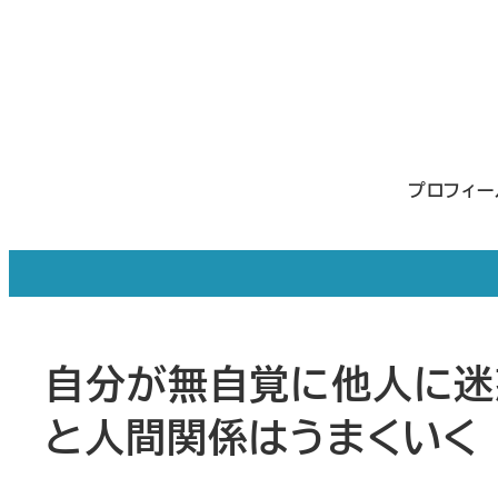
メ
イ
ン
コ
ン
プロフィ
テ
ン
ツ
へ
移
自分が無自覚に他人に迷
動
と人間関係はうまくいく