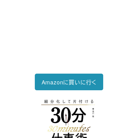
好評発売中
2023/12/18発売 1,760円（税込）
仕事を30分単位で区切ることで先送
り・先延ばしをなくし、最速で片づけ
る仕事術
Amazonに買いに行く