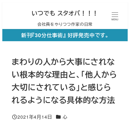
メ
いつでも スタオバ！！！
イ
MENU
会社員をやりつつ作家の日常
ン
コ
新刊『30分仕事術』 好評発売中です。
ン
テ
まわりの人から大事にされな
ン
ツ
い根本的な理由と、「他人から
へ
大切にされている」と感じら
移
れるようになる具体的な方法
動
カテゴリー
2021年4月14日
心
投稿日