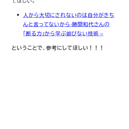
てほしい。
人から大切にされないのは自分がきち
んと言ってないから-勝間和代さんの
「断る力」から学ぶ媚びない技術 –
ということで、参考にしてほしい！！！
新刊発売
2026/6/15発売
1,760円（税込）
自己投資を実現するスキル戦略