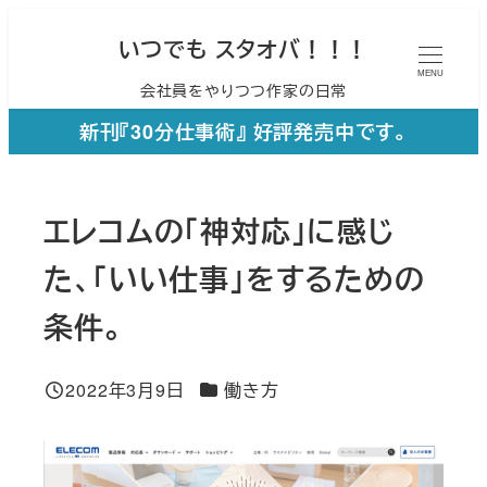
メ
いつでも スタオバ！！！
イ
MENU
会社員をやりつつ作家の日常
ン
コ
新刊『30分仕事術』 好評発売中です。
ン
テ
エレコムの「神対応」に感じ
ン
ツ
た、「いい仕事」をするための
へ
条件。
移
動
カテゴリー
2022年3月9日
働き方
投稿日