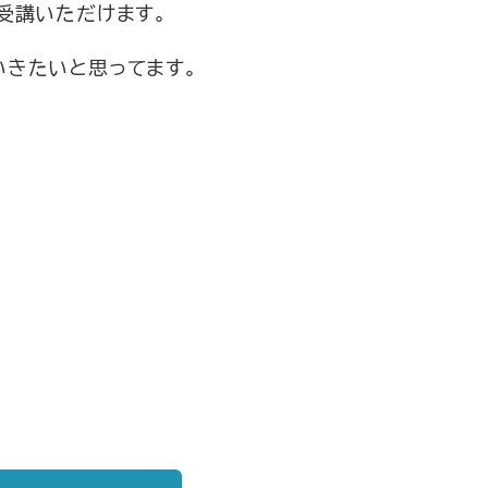
受講いただけます。
いきたいと思ってます。
新刊発売
/15発売
円（税込）
資を実現するスキル戦略