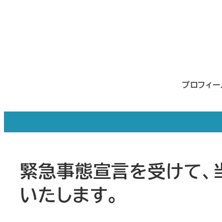
メ
イ
ン
コ
ン
プロフィ
テ
ン
ツ
へ
移
緊急事態宣言を受けて、
動
いたします。