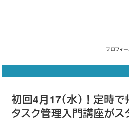
メ
イ
ン
コ
ン
プロフィ
テ
ン
ツ
へ
移
初回4月17（水）！定時
動
タスク管理入門講座がス