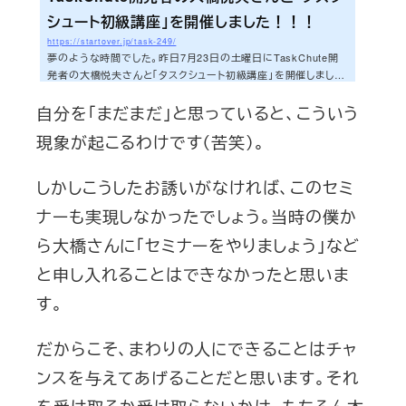
シュート初級講座」を開催しました！！！
https://startover.jp/task-249/
夢のような時間でした。昨日7月23日の土曜日にTaskChute開
発者の大橋悦夫さんと「タスクシュート初級講座」を開催しまし
た。講座の最後の挨拶で自然と笑顔で出た言葉は「みなさん、今
自分を「まだまだ」と思っていると、こういう
日は本当にありがとうございました」でした。また一つ、夢が実
現できた。セミナーを終えて、言葉ではうまく表現できない感慨
現象が起こるわけです（苦笑）。
深い感情が、じわじわと浮かんできています。そんな今でしか表
現できない感情を今日はせっかくなので書いておきたいと思い
ます。ちなみに一昨日書こうと思ったのですが、セミナーと育児
しかしこうしたお誘いがなければ、このセミ
のダブルの疲れもあり、寝落ちしてしまい...
ナーも実現しなかったでしょう。当時の僕か
ら大橋さんに「セミナーをやりましょう」など
と申し入れることはできなかったと思いま
す。
だからこそ、まわりの人にできることはチャ
ンスを与えてあげることだと思います。それ
を受け取るか受け取らないかは、もちろん本