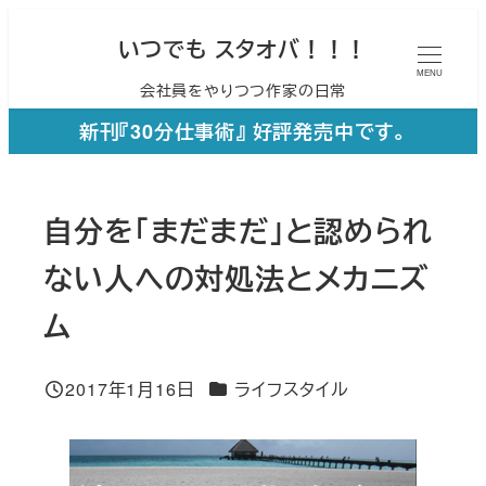
メ
いつでも スタオバ！！！
イ
MENU
会社員をやりつつ作家の日常
ン
コ
新刊『30分仕事術』 好評発売中です。
ン
テ
自分を「まだまだ」と認められ
ン
ツ
ない人への対処法とメカニズ
へ
ム
移
動
カテゴリー
2017年1月16日
ライフスタイル
投稿日