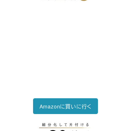
好評発売中
2023/12/18発売 1,760円（税込）
仕事を30分単位で区切ることで先送
り・先延ばしをなくし、最速で片づけ
る仕事術
Amazonに買いに行く