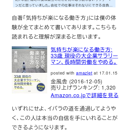
題」と向き合う〜
ンだと思っていました。会社での仕事はそれなりにできる自負が
ありました。しかし世の中で活躍されている人達、すなわち経営
自著「気持ちが楽になる働き方」には僕の体
者、起業家、ブロガー。自分が当時憧れていた人達と自分を勝手
に比較して、「自分には何の取り柄もないなぁ」と感じていたの
験が全てまとめて書いてあります。こちらも
です。そんな僕が、今回出版をすることになりました。当時憧れ
ていた人達に少し近くことになります。当時の僕からしたら、き
読まれると理解が深まると思います。
っと想像できないことでしょう。「何の取り柄もない」と感じてい
たサラリーマンの僕がどのように変...
気持ちが楽になる働き方:
33歳 現役の大企業サラリー
マン、長時間労働をやめる。
posted with
amazlet
at 17.01.15
金風舎 (2016-12-05)
売り上げランキング: 1,320
Amazon.co.jpで詳細を見る
いずれにせよ、イバラの道を通過してようや
く、この人は本当の自信を手にいれることが
できるようになります。