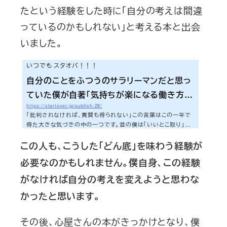
たという経験をした時に「自分の考えは間違
っているのかもしれない」と考える本と出会
いました。
いつでも スタオバ！！！
自分のことをふつうのサラリーマンだと思っ
ていた僕が自著「気持ちが楽になる働き方」
https://startover.jp/publish-28/
を出版するためにやったこと⑥〜自分を貫
「批判されなければ、賞賛も得られない」この言葉はこの一年で
き続けた〜
得た大きな気づきの中の一つです。昔の僕は「いいとこ取り」を
しようとしていました。批判されないように自分の中で気をつけ
この人も、こうした「どん底」を味わう経験が
ながら、賞賛も得ようとしていました。しかし「自分らしく生きよ
う」と行動する中で、どうやらそれは無理だということに途中で
必要なのかもしれません。僕自身、この経験
気づきはじめました。誰からも嫌われないように生きている人
は、誰からも強く愛されないということに気づいてしまったので
がなければ自分の考えを変えようと思わな
す。そう気づいてしまった不器用な僕がとれる行動の選択肢は二
つしかありませんでした。それは誰...
かったと思います。
その後、心屋さんの本がきっかけとなり、僕