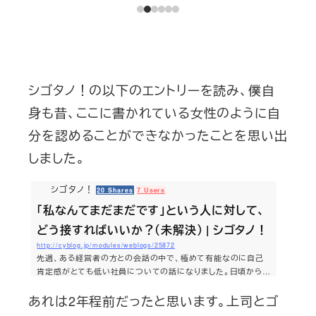
シゴタノ！の以下のエントリーを読み、僕自
身も昔、ここに書かれている女性のように自
分を認めることができなかったことを思い出
しました。
シゴタノ！
20 Shares
7 Users
「私なんてまだまだです」という人に対して、
どう接すればいいか？（未解決） | シゴタノ！
http://cyblog.jp/modules/weblogs/25872
先週、ある経営者の方との会話の中で、極めて有能なのに自己
肯定感がとても低い社員についての話になりました。日頃から
「評価している」と伝えても全否定。「私なんてまだまだダメで
あれは2年程前だったと思います。上司とゴ
す」といっこうに受け入れる様子がないとのこと。自己肯定感は
無理やり高めなくてもいいのかも？ 結論はまだ出ていません。