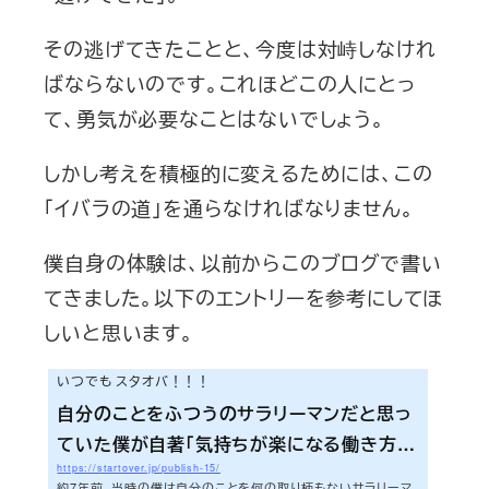
その逃げてきたことと、今度は対峙しなけれ
ばならないのです。これほどこの人にとっ
て、勇気が必要なことはないでしょう。
しかし考えを積極的に変えるためには、この
「イバラの道」を通らなければなりません。
僕自身の体験は、以前からこのブログで書い
てきました。以下のエントリーを参考にしてほ
しいと思います。
いつでも スタオバ！！！
自分のことをふつうのサラリーマンだと思っ
ていた僕が自著「気持ちが楽になる働き方」
https://startover.jp/publish-15/
を出版するためにやったこと①〜自分の「課
約7年前、当時の僕は自分のことを何の取り柄もないサラリーマ