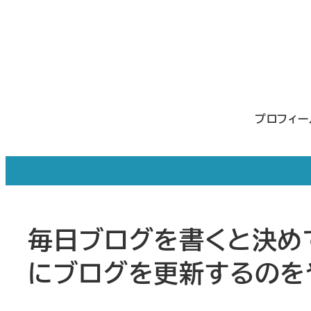
メ
イ
ン
コ
ン
プロフィ
テ
ン
ツ
へ
移
毎日ブログを書くと決め
動
にブログを更新するのを