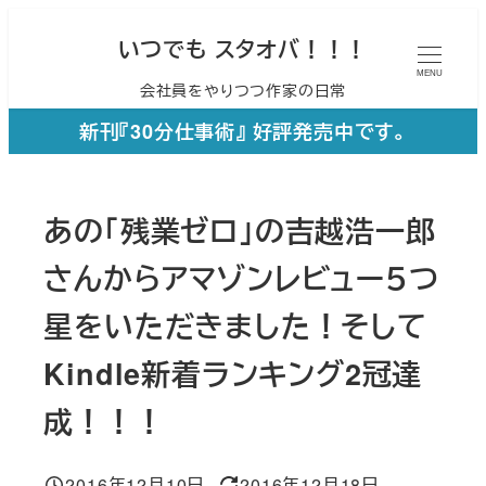
メ
いつでも スタオバ！！！
イ
MENU
会社員をやりつつ作家の日常
ン
コ
新刊『30分仕事術』 好評発売中です。
ン
テ
あの「残業ゼロ」の吉越浩一郎
ン
ツ
さんからアマゾンレビュー５つ
へ
星をいただきました！そして
移
Kindle新着ランキング2冠達
動
成！！！
2016年12月10日
2016年12月18日