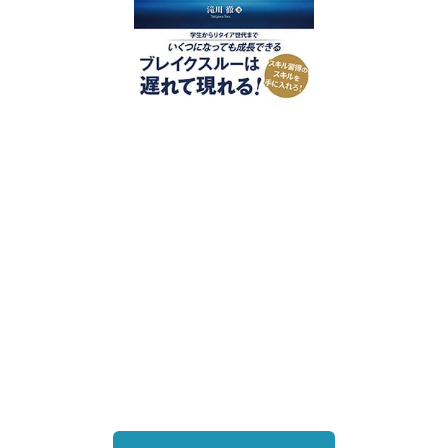
好評発売中
2023/12/18発売 1,760円（税込）
仕事を30分単位で区切ることで先送
り・先延ばしをなくし、最速で片づけ
る仕事術