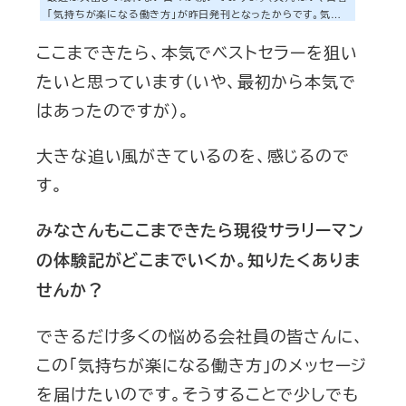
「気持ちが楽になる働き方」が昨日発刊となったからです。気持
ちが楽になる働き方: 33歳 現役の大企業サラリーマン、長時間
ここまできたら、本気でベストセラーを狙い
労働をやめる。posted with amazlet at 16.12.17金風舎 (2016
-12-05)売り上げランキング: 1,030Amazon.co.jpで詳細を見る
たいと思っています（いや、最初から本気で
日中は色んな方からコメントをいただいたり、Facebook、Twitte
rでシェアを多数いただいておりました。そのため日頃は「アンド
はあったのですが）。
ロイド」と呼ばれている僕ですが、さすがに昨日は仕事に集中す
るのに苦労しました。「ひたすら感謝...
大きな追い風がきているのを、感じるので
す。
みなさんもここまできたら現役サラリーマン
の体験記がどこまでいくか。知りたくありま
せんか？
できるだけ多くの悩める会社員の皆さんに、
この「気持ちが楽になる働き方」のメッセージ
を届けたいのです。そうすることで少しでも