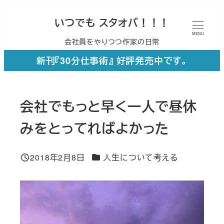
メ
いつでも スタオバ！！！
イ
MENU
会社員をやりつつ作家の日常
ン
コ
新刊『30分仕事術』 好評発売中です。
ン
テ
会社でもっと早く一人で昼休
ン
ツ
みをとってればよかった
へ
移
カテゴリー
2018年2月8日
人生について考える
投稿日
動