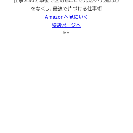
仕事を30分単位で区切ることで先送り・先延ばし
をなくし、最速で片づける仕事術
Amazonへ見にいく
特設ページへ
広告