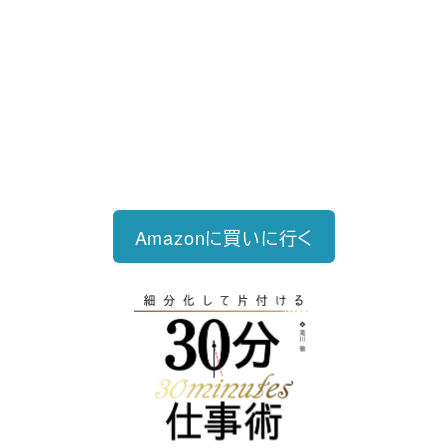
2023/12/18発売 1,760円（税込）
仕事を30分単位で区切ることで先送
り・先延ばしをなくし、最速で片づけ
る仕事術
Amazonに買いに行く