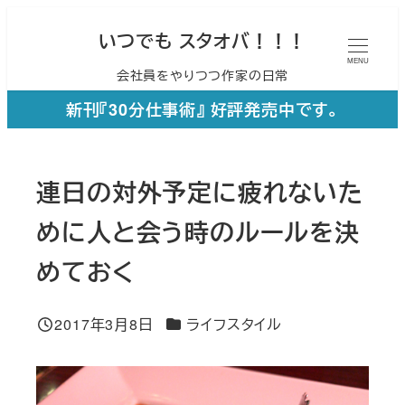
メ
いつでも スタオバ！！！
イ
MENU
会社員をやりつつ作家の日常
ン
コ
新刊『30分仕事術』 好評発売中です。
ン
テ
連日の対外予定に疲れないた
ン
ツ
めに人と会う時のルールを決
へ
めておく
移
動
カテゴリー
2017年3月8日
ライフスタイル
投稿日