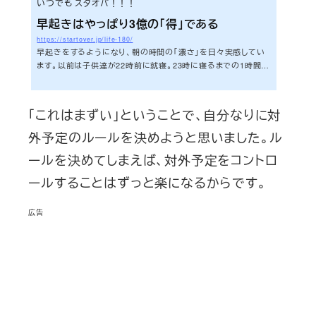
いつでも スタオバ！！！
早起きはやっぱり3億の「得」である
https://startover.jp/life-180/
早起きをするようになり、朝の時間の「濃さ」を日々実感してい
ます。以前は子供達が22時前に就寝。23時に寝るまでの1時間に
やりたいことをやっていました。今思えば、その時は何かに取り
組む時、ちょっとがんばってる自分がいました。例えば本の企画
書を作ろうとする時、「スナックでも食べながら、だらだらしたい
「これはまずい」ということで、自分なりに対
なぁー」という気持ちと格闘する時間があったりするのです。夜
遅くなればなるほど、スナック菓子を食べたい衝動に駆られま
外予定のルールを決めようと思いました。ル
す。ラーメンも食べたくなります。なんなんでしょうね、あの感
ールを決めてしまえば、対外予定をコントロ
覚。話がそれました。夜の1時間では...
ールすることはずっと楽になるからです。
広告