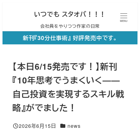
メ
いつでも スタオバ！！！
イ
MENU
会社員をやりつつ作家の日常
ン
コ
新刊『30分仕事術』 好評発売中です。
ン
テ
【本日6/15発売です！】新刊
ン
ツ
『10年思考でうまくいく――
へ
自己投資を実現するスキル戦
移
略』がでました！
動
カテゴリー
2026年6月15日
news
投稿日