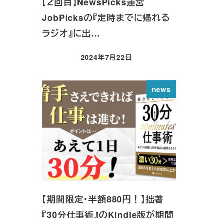
【２回目】NewsPicks運営
JobPicksの『定時までに帰れる
ラジオ』に出…
2024年7月22日
投稿日
news
【期間限定・半額880円！】拙著
『30分仕事術』のKindle版が期間