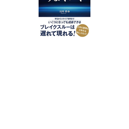
好評発売中
2023/12/18発売 1,760円（税込）
仕事を30分単位で区切ることで先送
り・先延ばしをなくし、最速で片づけ
る仕事術