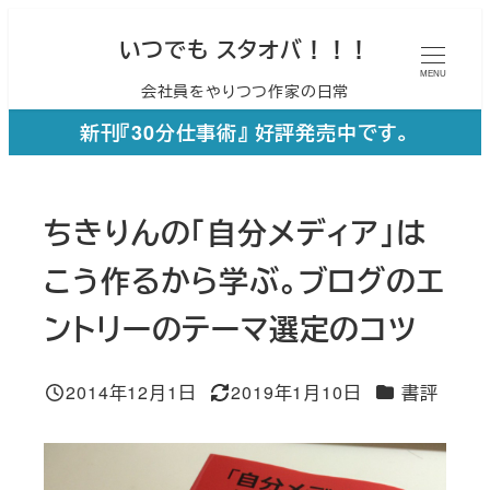
メ
いつでも スタオバ！！！
イ
MENU
会社員をやりつつ作家の日常
ン
コ
新刊『30分仕事術』 好評発売中です。
ン
テ
ちきりんの「自分メディア」は
ン
ツ
こう作るから学ぶ。ブログのエ
へ
ントリーのテーマ選定のコツ
移
動
カテゴリー
2014年12月1日
2019年1月10日
書評
投稿日
更新日