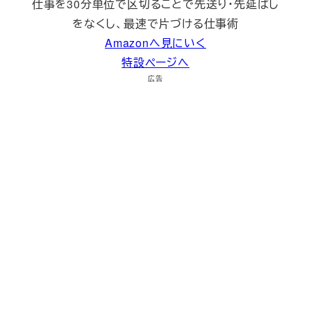
仕事を30分単位で区切ることで先送り・先延ばし
をなくし、最速で片づける仕事術
Amazonへ見にいく
特設ページへ
広告