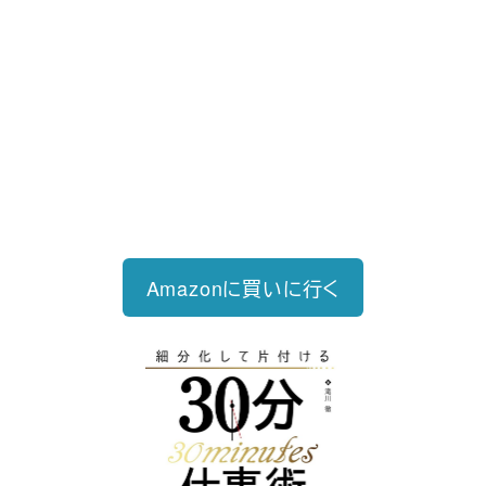
好評発売中
2023/12/18発売 1,760円（税込）
仕事を30分単位で区切ることで先送
り・先延ばしをなくし、最速で片づけ
る仕事術
Amazonに買いに行く