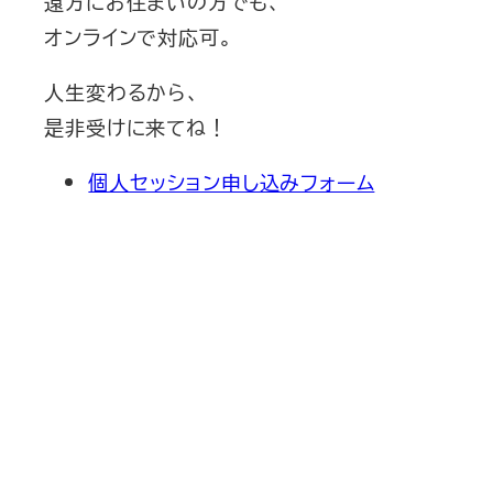
遠方にお住まいの方でも、
オンラインで対応可。
人生変わるから、
是非受けに来てね！
個人セッション申し込みフォーム
新刊発売
2026/6/15発売
1,760円（税込）
自己投資を実現するスキル戦略