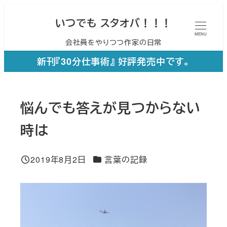
メ
いつでも スタオバ！！！
イ
MENU
会社員をやりつつ作家の日常
ン
コ
新刊『30分仕事術』 好評発売中です。
ン
テ
悩んでも答えが見つからない
ン
ツ
時は
へ
移
カテゴリー
2019年8月2日
言葉の記録
投稿日
動