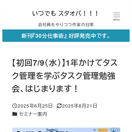
メ
いつでも スタオバ！！！
イ
MENU
会社員をやりつつ作家の日常
ン
コ
新刊『30分仕事術』 好評発売中です。
ン
テ
【初回7/9（水）】1年かけてタス
ン
ツ
ク管理を学ぶタスク管理勉強
へ
会、はじまります！
移
動
2025年6月25日
2025年8月21日
投稿日
更新日
カテゴリー
セミナー案内