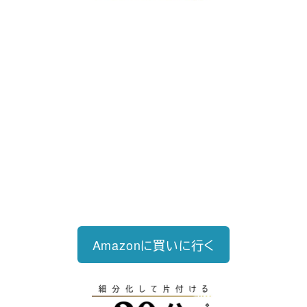
好評発売中
2023/12/18発売 1,760円（税込）
仕事を30分単位で区切ることで先送
り・先延ばしをなくし、最速で片づけ
る仕事術
Amazonに買いに行く