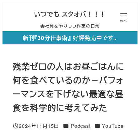
メ
いつでも スタオバ！！！
イ
MENU
会社員をやりつつ作家の日常
ン
コ
新刊『30分仕事術』 好評発売中です。
ン
テ
残業ゼロの人はお昼ごはんに
ン
ツ
何を食べているのか－パフォ
へ
ーマンスを下げない最適な昼
移
食を科学的に考えてみた
動
カテゴリー
カテゴリー
2024年11月15日
Podcast
YouTube
投稿日