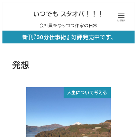
メ
いつでも スタオバ！！！
イ
MENU
会社員をやりつつ作家の日常
ン
コ
新刊『30分仕事術』 好評発売中です。
ン
テ
発想
ン
ツ
へ
人生について考える
移
動