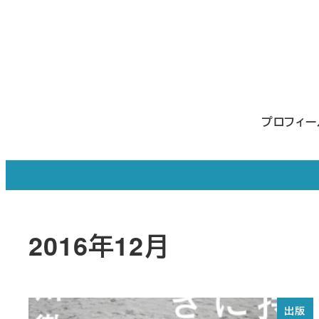
メ
イ
ン
コ
ン
プロフィ
テ
ン
ツ
へ
移
2016年12月
動
出版